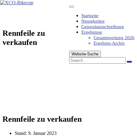
Zum
Inhalt
springen
Startseite
Neuigkeiten
Generalausschreibung
Rennfeile zu
Ergebnisse
Gesamtwertung 2026
verkaufen
Ergebnis-Archiv
Website-Suche
Sea
Rennfeile zu verkaufen
Stand:
9. Januar 2023