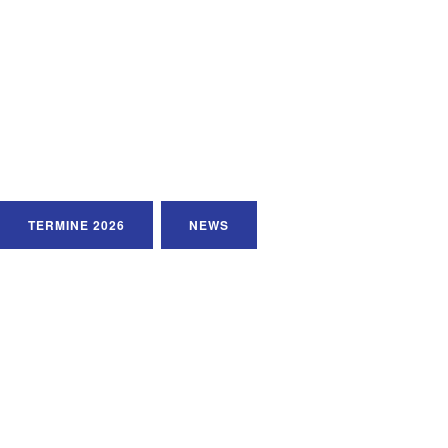
Bikecup
MTB in
Mitteldeutschland
TERMINE 2026
NEWS