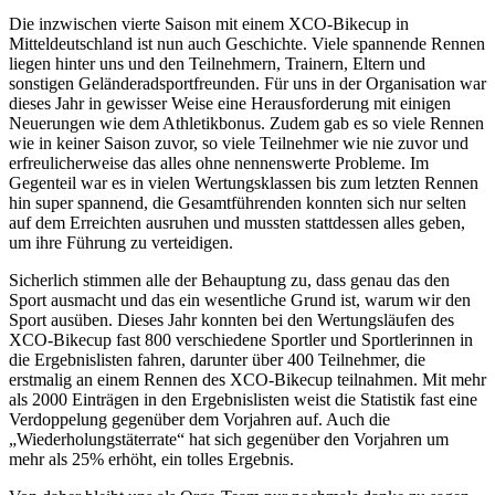
Die inzwischen vierte Saison mit einem XCO-Bikecup in
Mitteldeutschland ist nun auch Geschichte. Viele spannende Rennen
liegen hinter uns und den Teilnehmern, Trainern, Eltern und
sonstigen Geländeradsportfreunden. Für uns in der Organisation war
dieses Jahr in gewisser Weise eine Herausforderung mit einigen
Neuerungen wie dem Athletikbonus. Zudem gab es so viele Rennen
wie in keiner Saison zuvor, so viele Teilnehmer wie nie zuvor und
erfreulicherweise das alles ohne nennenswerte Probleme. Im
Gegenteil war es in vielen Wertungsklassen bis zum letzten Rennen
hin super spannend, die Gesamtführenden konnten sich nur selten
auf dem Erreichten ausruhen und mussten stattdessen alles geben,
um ihre Führung zu verteidigen.
Sicherlich stimmen alle der Behauptung zu, dass genau das den
Sport ausmacht und das ein wesentliche Grund ist, warum wir den
Sport ausüben. Dieses Jahr konnten bei den Wertungsläufen des
XCO-Bikecup fast 800 verschiedene Sportler und Sportlerinnen in
die Ergebnislisten fahren, darunter über 400 Teilnehmer, die
erstmalig an einem Rennen des XCO-Bikecup teilnahmen. Mit mehr
als 2000 Einträgen in den Ergebnislisten weist die Statistik fast eine
Verdoppelung gegenüber dem Vorjahren auf. Auch die
„Wiederholungstäterrate“ hat sich gegenüber den Vorjahren um
mehr als 25% erhöht, ein tolles Ergebnis.