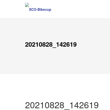
Zum
Inhalt
springen
20210828_142619
20210828_142619