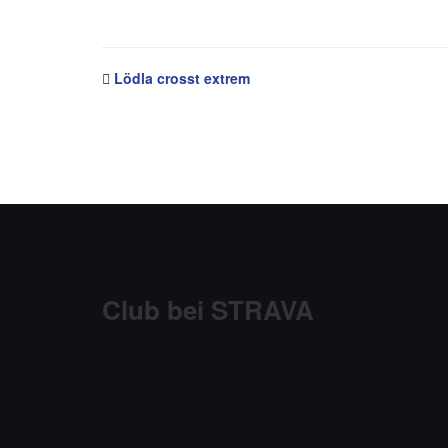
Lödla crosst extrem
Club bei STRAVA