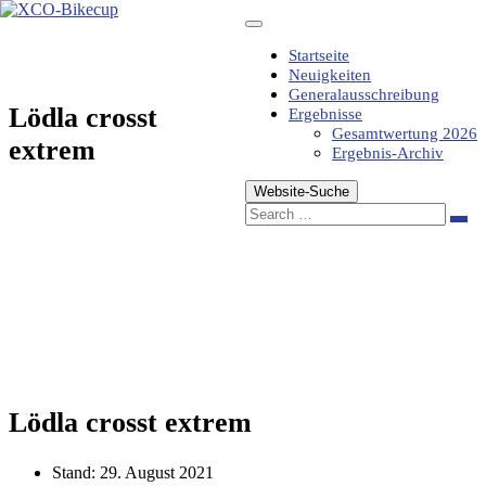
Zum
Inhalt
springen
Startseite
Neuigkeiten
Generalausschreibung
Lödla crosst
Ergebnisse
Gesamtwertung 2026
extrem
Ergebnis-Archiv
Website-Suche
Sea
Lödla crosst extrem
Stand:
29. August 2021