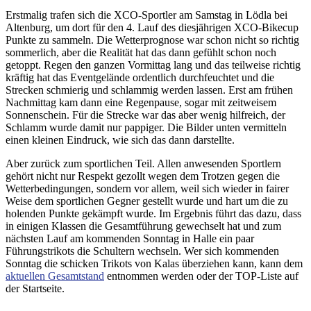
Erstmalig trafen sich die XCO-Sportler am Samstag in Lödla bei
Altenburg, um dort für den 4. Lauf des diesjährigen XCO-Bikecup
Punkte zu sammeln. Die Wetterprognose war schon nicht so richtig
sommerlich, aber die Realität hat das dann gefühlt schon noch
getoppt. Regen den ganzen Vormittag lang und das teilweise richtig
kräftig hat das Eventgelände ordentlich durchfeuchtet und die
Strecken schmierig und schlammig werden lassen. Erst am frühen
Nachmittag kam dann eine Regenpause, sogar mit zeitweisem
Sonnenschein. Für die Strecke war das aber wenig hilfreich, der
Schlamm wurde damit nur pappiger. Die Bilder unten vermitteln
einen kleinen Eindruck, wie sich das dann darstellte.
Aber zurück zum sportlichen Teil. Allen anwesenden Sportlern
gehört nicht nur Respekt gezollt wegen dem Trotzen gegen die
Wetterbedingungen, sondern vor allem, weil sich wieder in fairer
Weise dem sportlichen Gegner gestellt wurde und hart um die zu
holenden Punkte gekämpft wurde. Im Ergebnis führt das dazu, dass
in einigen Klassen die Gesamtführung gewechselt hat und zum
nächsten Lauf am kommenden Sonntag in Halle ein paar
Führungstrikots die Schultern wechseln. Wer sich kommenden
Sonntag die schicken Trikots von Kalas überziehen kann, kann dem
aktuellen Gesamtstand
entnommen werden oder der TOP-Liste auf
der Startseite.